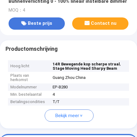
Bühnenverlichting 0 - 100% lineair instelbare dimmer
MOQ：4
Beste prijs
Contact nu
Productomschrijving
,
14R Bewegende kop scherpe straal
Hoog licht
Stage Moving Head Sharpy Beam
Plaats van
Guang Zhou China
herkomst
Modelnummer
EP-B280
Min. bestelaantal
4
Betalingscondities
T/T
Bekijk meer