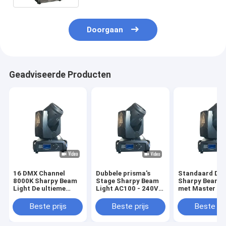
Doorgaan
Geadviseerde Producten
16 DMX Channel
Dubbele prisma's
Standaard DM
8000K Sharpy Beam
Stage Sharpy Beam
Sharpy Beam L
Light De ultieme
Light AC100 - 240V
met Master Sl
verlichtingsoplossing
De ultieme
Control Mode 
verlichtingsoplossing
DMX kanaal
Beste prijs
Beste prijs
Beste pri