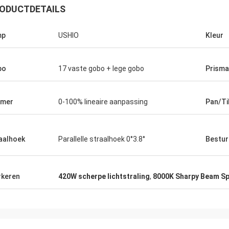
ODUCTDETAILS
mp
USHIO
Kleur
bo
17 vaste gobo + lege gobo
Prisma
mmer
0-100% lineaire aanpassing
Pan/Ti
aalhoek
Parallelle straalhoek 0°3.8°
Bestu
keren
420W scherpe lichtstraling
,
8000K Sharpy Beam Sp