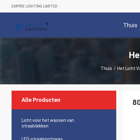
EMPIRE LIGHTING LIMITED
Thuis
He
Thuis
/
Het Licht V
Alle Producten
8
Licht voor het wassen van
straalvlekken
LED-straalspotswas