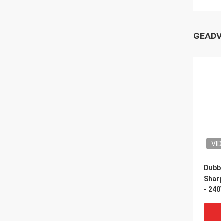
GEADV
VI
Dubb
Shar
- 240
verli