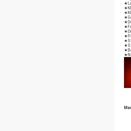
★
L
★
K
★
K
★
G
★
D
★
F
★
D
★
P
★
S
★
S
★
B
★
N
Mar