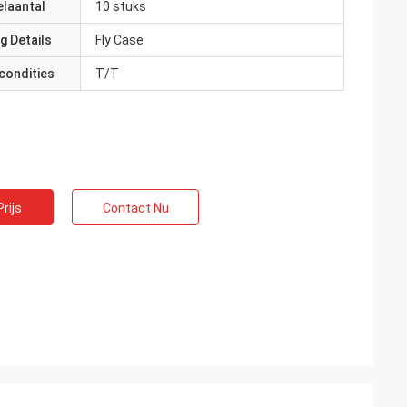
elaantal
10 stuks
g Details
Fly Case
condities
T/T
rijs
Contact Nu