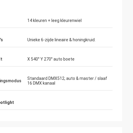
14 kleuren + leeg kleurenwiel
's
Unieke 6-zijde lineaire & honingkruid.
lt
X 540° Y 270° auto boete
Standaard DMX512, auto & master / slaaf
ringsmodus
16 DMX kanaal
otlight