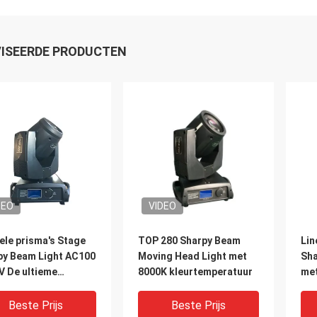
ISEERDE PRODUCTEN
DEO
VIDEO
ele prisma's Stage
TOP 280 Sharpy Beam
Lin
py Beam Light AC100
Moving Head Light met
Sha
V De ultieme
8000K kleurtemperatuur
met
chtingsoplossing
kle
Beste Prijs
Beste Prijs