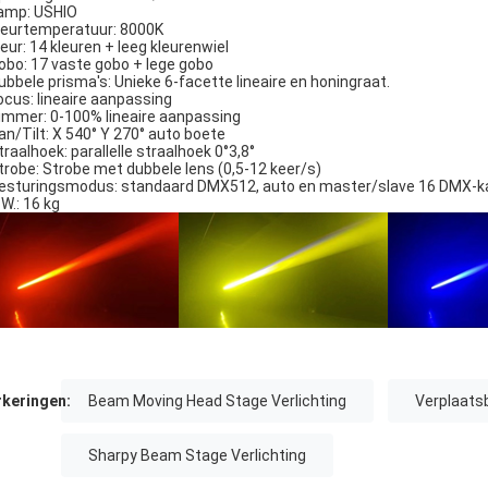
amp: USHIO
leurtemperatuur: 8000K
leur: 14 kleuren + leeg kleurenwiel
obo: 17 vaste gobo + lege gobo
ubbele prisma's: Unieke 6-facette lineaire en honingraat.
ocus: lineaire aanpassing
immer: 0-100% lineaire aanpassing
an/Tilt: X 540° Y 270° auto boete
traalhoek: parallelle straalhoek 0°3,8°
trobe: Strobe met dubbele lens (0,5-12 keer/s)
esturingsmodus: standaard DMX512, auto en master/slave 16 DMX-k
.W.: 16 kg
keringen:
Beam Moving Head Stage Verlichting
Verplaatsb
Sharpy Beam Stage Verlichting