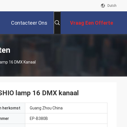
Dutch
Contacteer Ons
Vraag Een Offerte
Aan
ten
Lamp 16 DMX Kanaal
SHIO lamp 16 DMX kanaal
an herkomst
Guang Zhou China
mmer
EP-B380B