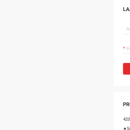
LA
PR
420
★
S