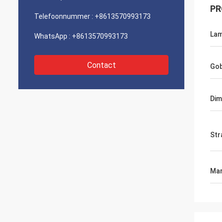
PR
Telefoonnummer :
+8613570993173
La
WhatsApp :
+8613570993173
Contact
Go
Di
Str
Mar