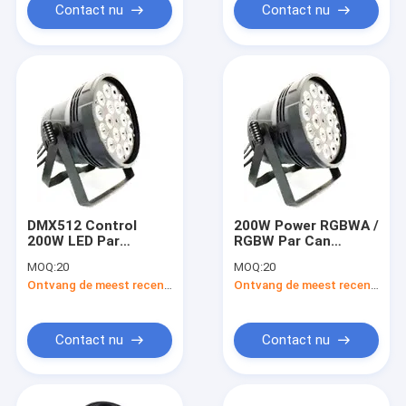
Contact nu
Contact nu
DMX512 Control
200W Power RGBWA /
200W LED Par
RGBW Par Can
Lighting met hoge
18x12W LED Par
MOQ:
20
MOQ:
20
warmtegeleidbaarheid
Stage Lighting
Ontvang de meest recente Prijs
Ontvang de meest recente Prijs
Aluminium Shell
Contact nu
Contact nu