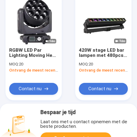
RGBW LED Par
420W stage LED bar
Lighting Moving Head
lampen met 480pcs
12X40W Met LCD
0,3W RGB LED kralen
MOQ:
20
MOQ:
20
Display En
voor dynamische
Ontvang de meest recente Prijs
Ontvang de meest recente Prijs
Bescherming
verlichting
Contact nu
Contact nu
Bespaar je tijd
Laat ons met u contact opnemen met de
beste producten.