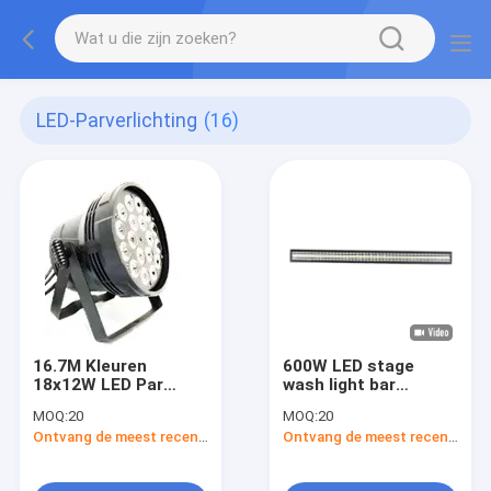
LED-Parverlichting
(16)
16.7M Kleuren
600W LED stage
18x12W LED Par
wash light bar
Verlichting 200W
Stemcontrole 1 -
MOQ:
20
MOQ:
20
DMX512 Controle
30Hz Strobe
Ontvang de meest recente Prijs
Ontvang de meest recente Prijs
Hoge
frequentie
warmtegeleiding