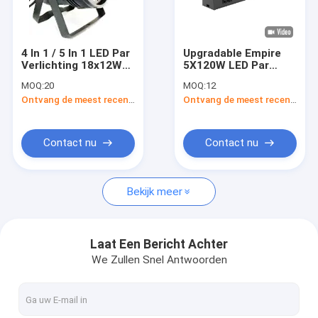
Over ons
Fabrieksreis
4 In 1 / 5 In 1 LED Par
Upgradable Empire
Verlichting 18x12W
5X120W LED Par
Kwaliteitscontrole
Voor DMX512
Lighting met
MOQ:
20
MOQ:
12
Control And Strobe
adaptieve
Ontvang de meest recente Prijs
Ontvang de meest recente Prijs
LED Par Cans
aanpassing van de
Contacteer ons
ventilator snelheid
en 5 onafhankelijk
gecontroleerde
nieuws
Contact nu
Contact nu
lampkoppen
Vraag een offerte aan
Bekijk meer
Licht voor het wassen van straalvlekken
Laat Een Bericht Achter
We Zullen Snel Antwoorden
LED-straalspotswas
Verplaatsbare hoofdstraal-spotwas