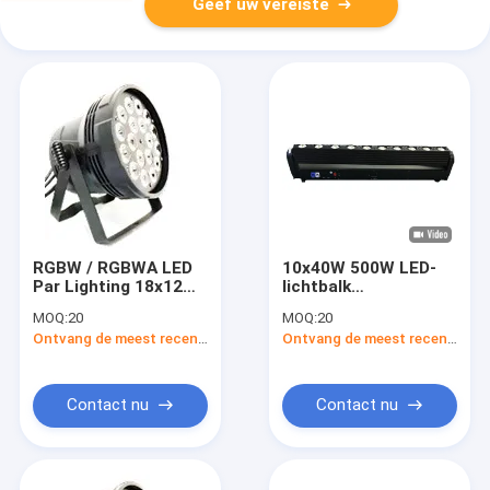
Geef uw vereiste
RGBW / RGBWA LED
10x40W 500W LED-
Par Lighting 18x12W
lichtbalk
Par Can Stage Lights
Stageverlichting met
MOQ:
20
MOQ:
20
200W
enkelpuntbesturing
Ontvang de meest recente Prijs
Ontvang de meest recente Prijs
Contact nu
Contact nu