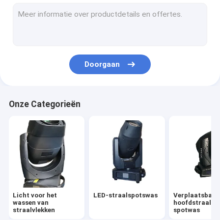
Stadium die hoofdlicht bewegen
Het Licht van de Sharpystraal
waterdicht beweegbaar koplamp
Doorgaan
Buitenverplaatsbare koplamp
LED-parverlichting
Onze Categorieën
3 in 1 bewegende koplamp
profiel spotlicht
Licht voor het
LED-straalspotswas
Verplaatsbare
wassen van
hoofdstraal-
straalvlekken
spotwas