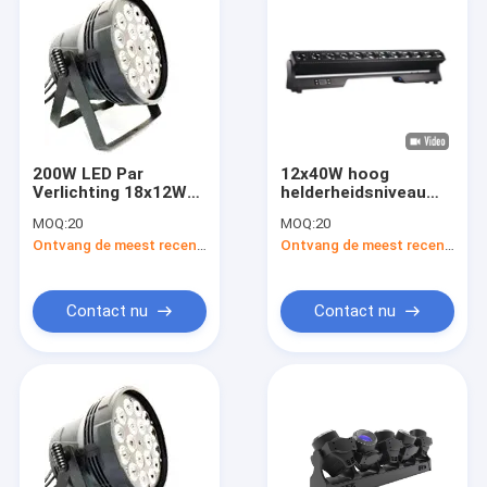
200W LED Par
12x40W hoog
Verlichting 18x12W
helderheidsniveau
Voor warmteafvoer
LED-verlichting met
MOQ:
20
MOQ:
20
LED Par Can Stage
optische
Ontvang de meest recente Prijs
Ontvang de meest recente Prijs
Lampen
elektromagnetische
codering
Contact nu
Contact nu
Thuis
Producten
Videos