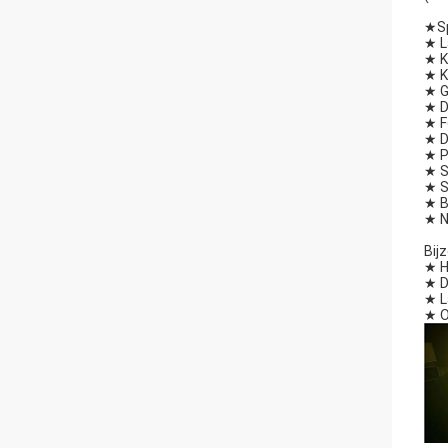
★
S
★ L
★ K
★ K
★ G
★ D
★ F
★ D
★ P
★ S
★ S
★ B
★ N
Bij
★ H
★ D
★ L
★ O