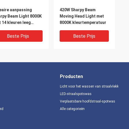
eaire aanpassing
420W Sharpy Beam
rpy Beam Light 8000K
Moving Head Light met
 14 kleuren leeg
8000K kleurtemperatuur
urwiel
Beste Prijs
Beste Prijs
Producten
Licht voor het wassen van straalvlekken
LED-straalspotswas
Verplaatsbare hoofdstraal-spotwas
IDEO
eid
Alle categorieën
DMX Channel 8000K
DMX512 Control Sharpy
rpy Beam Light De
Beam Stage Lighting met