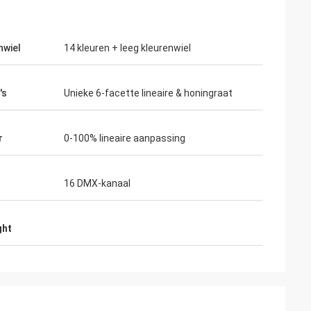
nwiel
14 kleuren + leeg kleurenwiel
's
Unieke 6-facette lineaire & honingraat
r
0-100% lineaire aanpassing
16 DMX-kanaal
ght