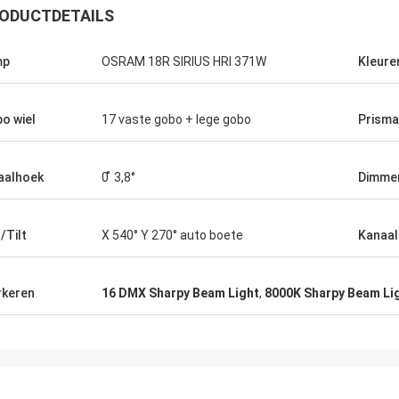
ODUCTDETAILS
mp
OSRAM 18R SIRIUS HRI 371W
Kleure
o wiel
17 vaste gobo + lege gobo
Prisma
aalhoek
0 ̊ 3,8°
Dimme
/Tilt
X 540° Y 270° auto boete
Kanaal
keren
16 DMX Sharpy Beam Light
,
8000K Sharpy Beam Li