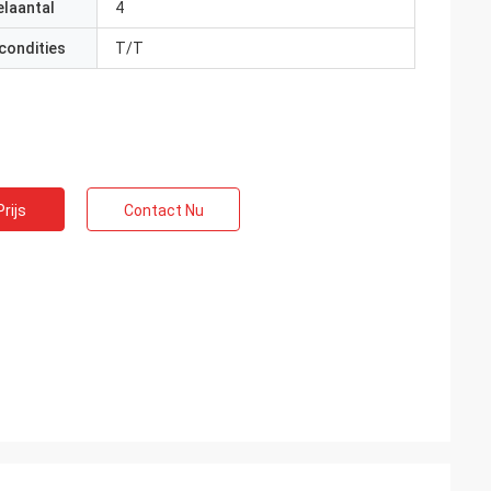
elaantal
4
condities
T/T
rijs
Contact Nu