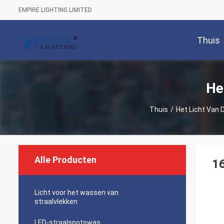
EMPIRE LIGHTING LIMITED
Thuis
He
Thuis
/
Het Licht Van 
Alle Producten
16
Licht voor het wassen van
straalvlekken
LED-straalspotswas