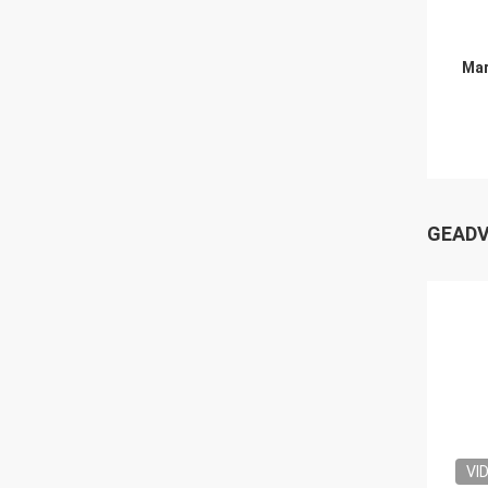
Mar
GEADV
VI