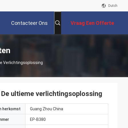
Dutch
Contacteer Ons
Vraag Een Offerte
Aan
ten
 Verlichtingsoplossing
e ultieme verlichtingsoplossing
an herkomst
Guang Zhou China
mmer
EP-B380