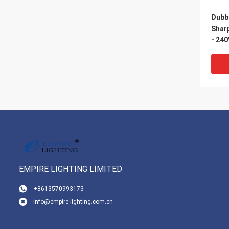
Dubb
Shar
- 240
verli
EMPIRE LIGHTING LIMITED
+8613570993173
info@empire-lighting.com.cn
Hoge
licht