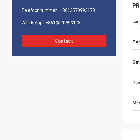
PR
Telefoonnummer :
+8613570993173
La
WhatsApp :
+8613570993173
Contact
Gob
Str
Pan
Mar