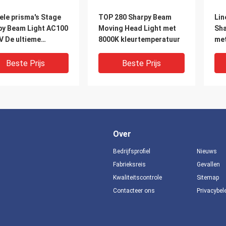
ele prisma's Stage
TOP 280 Sharpy Beam
Lin
py Beam Light AC100
Moving Head Light met
Sha
V De ultieme
8000K kleurtemperatuur
met
chtingsoplossing
kle
Beste Prijs
Beste Prijs
Over
Bedrijfsprofiel
Nieuws
Fabrieksreis
Gevallen
Kwaliteitscontrole
Sitemap
VIDEO
V
Contacteer ons
Privacybel
 helderheid scherp
8000K 420W Sharpy Beam
16 
 met 6 facetten
Spotlight met USHIO
Sha