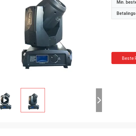
Min. best
Betalings
Beste P