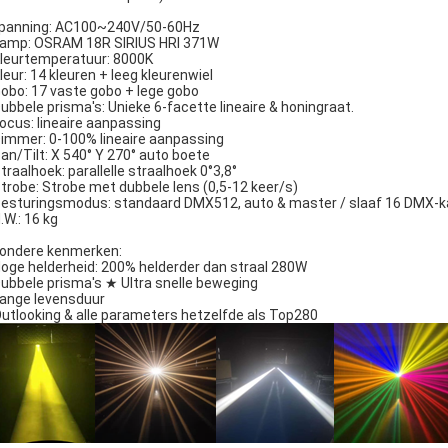
panning: AC100~240V/50-60Hz
amp: OSRAM 18R SIRIUS HRI 371W
leurtemperatuur: 8000K
leur: 14 kleuren + leeg kleurenwiel
obo: 17 vaste gobo + lege gobo
ubbele prisma's: Unieke 6-facette lineaire & honingraat.
ocus: lineaire aanpassing
immer: 0-100% lineaire aanpassing
an/Tilt: X 540° Y 270° auto boete
traalhoek: parallelle straalhoek 0°3,8°
trobe: Strobe met dubbele lens (0,5-12 keer/s)
esturingsmodus: standaard DMX512, auto & master / slaaf 16 DMX-k
.W.: 16 kg
zondere kenmerken:
oge helderheid: 200% helderder dan straal 280W
ubbele prisma's ★ Ultra snelle beweging
ange levensduur
utlooking & alle parameters hetzelfde als Top280