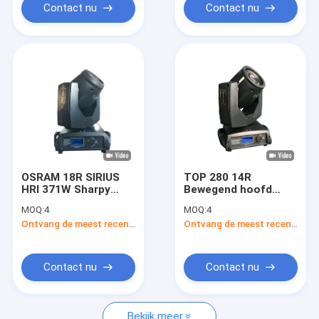
Contact nu
Contact nu
OSRAM 18R SIRIUS
TOP 280 14R
HRI 371W Sharpy
Bewegend hoofd
Beam Light 8000K
scherpe lichtstraal
MOQ:
4
MOQ:
4
Lineaire aanpassing
Bühnenverlichting 0 -
Ontvang de meest recente Prijs
Ontvang de meest recente Prijs
Focus
100% lineair
instelbare dimmer
Contact nu
Contact nu
Bekijk meer