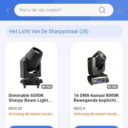
Het Licht Van De Sharpystraal
(28)
Dimmable 6500K
16 DMX-kanaal 8000K
Sharpy Beam Light
Bewegende koplicht
met 300W witte LED-
met X 540 Deg Y 270
MOQ:
20
MOQ:
4
module 540° PAN
Deg Pan / Tilt
Ontvang de meest recente Prijs
Ontvang de meest recente Prijs
270° TILT