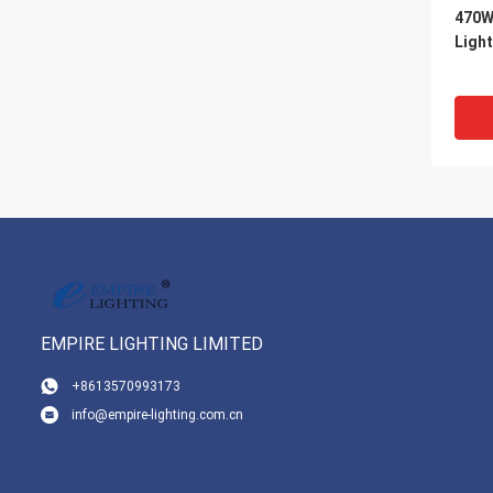
470W
Light
EMPIRE LIGHTING LIMITED
VI
+8613570993173
info@empire-lighting.com.cn
400W
rege
° / 27