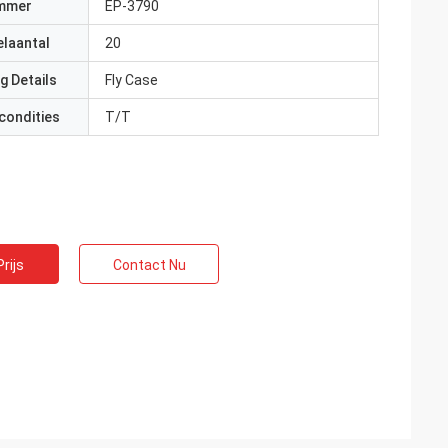
mmer
EP-3790
elaantal
20
g Details
Fly Case
condities
T/T
rijs
Contact Nu