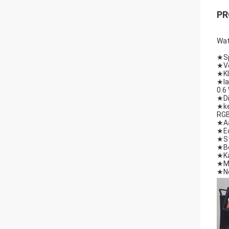
PR
Wat
★
S
★
V
★
K
★
l
0.6
★
D
★
k
RGB
★
A
★
E
★
S
★
B
★
K
★
M
★
N