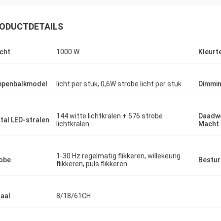
ODUCTDETAILS
cht
1000 W
Kleurt
penbalkmodel
licht per stuk, 0,6W strobe licht per stuk
Dimmi
144 witte lichtkralen + 576 strobe
Daadwe
tal LED-stralen
lichtkralen
Macht
1-30 Hz regelmatig flikkeren, willekeurig
obe
Bestu
flikkeren, puls flikkeren
aal
8/18/61CH