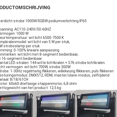
ODUCTOMSCHRIJVING
erdicht strobe 1000W RGBW podiumverlichting IP65
panning: AC110-240V/50-60HZ
ermogen: 1000 W
leurtemperatuur: wit licht 6500-7500 K
ampkralenmodel: wit licht van 5 W per stuk,
 W stroboslamp per stuk
imming: 0-100% lineaire aanpassing
enmerken: wit licht met 8-segment bedienbaar,
 16-segment bedienbaar
antal LED-stralen: 144 witte lichtkralen + 576 strobe lichtkralen
cht vermogen: wit licht 700W, strobe 300W
trobe: 1-30Hz regelmatig flikkeren, willekeurig flikkeren, puls flikkeren
esturingsmodus: DMX512, RDM, master/slave-modus, zelfrijdend
anaal: 8/18/61CH
otor: 60x60 driefasige stappenmotor, 6,8 ohm
ettogewicht van het product: 12,5 kg