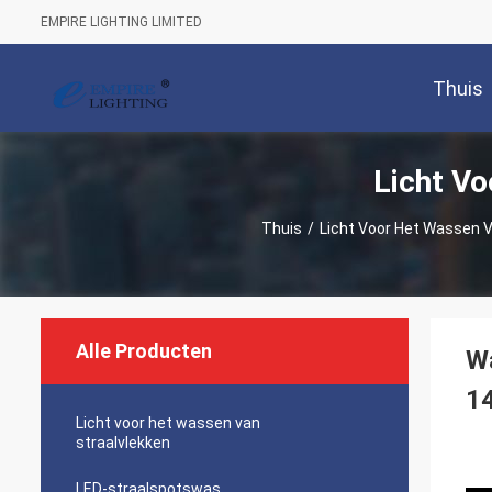
EMPIRE LIGHTING LIMITED
Thuis
Licht V
Thuis
/
Licht Voor Het Wassen V
Alle Producten
W
14
Licht voor het wassen van
straalvlekken
LED-straalspotswas