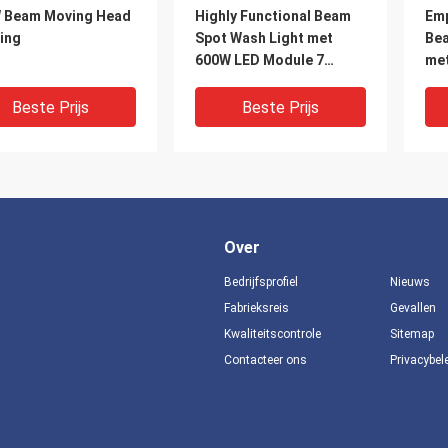
 Beam Moving Head
Highly Functional Beam
Emp
ing
Spot Wash Light met
Bea
600W LED Module 7
me
Rotating Gobos en CMY
Ani
Color System
480
Beste Prijs
Beste Prijs
Ro
Kan
Over
Bedrijfsprofiel
Nieuws
Fabrieksreis
Gevallen
Kwaliteitscontrole
Sitemap
DEO
V
Contacteer ons
Privacybel
 LED-licht met
Aanpasbaar
Wat
nboog-effect en 540
straalspotswaslicht met
RGB
0 ° pan /
540 graden X 270 graden
IP6