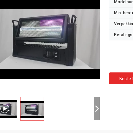
Modelnu
Min. best
Verpakkin
Betalings
Beste P