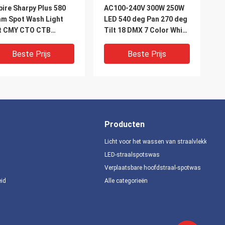
ire Sharpy Plus 580
AC100-240V 300W 250W
m Spot Wash Light
LED 540 deg Pan 270 deg
t CMY CTO CTB
Tilt 18 DMX 7 Color White
mation 100-240V
Beam Spot Wash Light
W Lamp 15 Kleuren 8
voor het ontwerpen van
Beste Prijs
Beste Prijs
terende Gobos 31 DMX
podiumverlichting
alen
Producten
Licht voor het wassen van straalvlekken
LED-straalspotswas
Verplaatsbare hoofdstraal-spotwas
IDEO
eid
Alle categorieën
erdicht Strobe 1000W
Geavanceerd 380W Beam
W Stage Lighting
Spot Wash Light met
5 Beam Spot Wash
unieke 6-facet lineaire