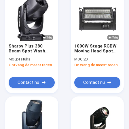
Sharpy Plus 380
1000W Stage RGBW
Beam Spot Wash
Moving Head Spot
Moving Head Stage
IP65 Waterdicht
MOQ:
4 stuks
MOQ:
20
Lighting Met 31 DMX-
Strobe
Ontvang de meest recente Prijs
Ontvang de meest recente Prijs
kanalen
Contact nu
Contact nu
Thuis
Producten
Videos