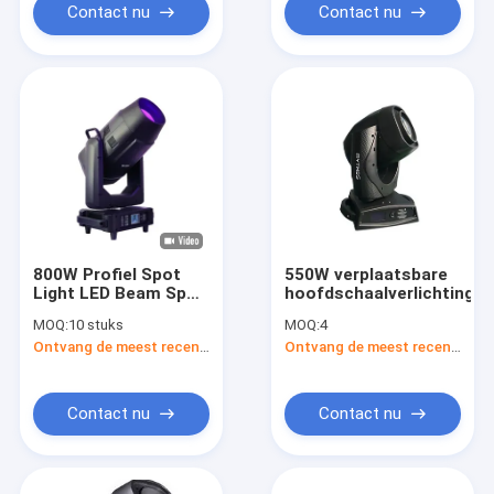
Contact nu
Contact nu
800W Profiel Spot
550W verplaatsbare
Light LED Beam Spot
hoofdschaalverlichting
Wash Moving Head
MOQ:
10 stuks
MOQ:
4
Stage Lighting
Ontvang de meest recente Prijs
Ontvang de meest recente Prijs
Contact nu
Contact nu