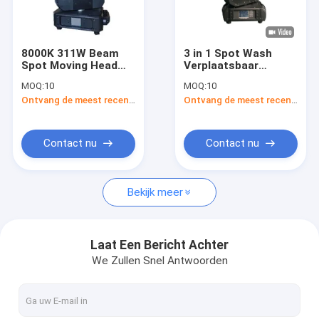
Over ons
Fabrieksreis
8000K 311W Beam
3 in 1 Spot Wash
Spot Moving Head
Verplaatsbaar
Kwaliteitscontrole
Stage Lights met
koplicht 280
MOQ:
10
MOQ:
10
dubbele lens strobe
Verplaatsbaar
Ontvang de meest recente Prijs
Ontvang de meest recente Prijs
koplicht
Contacteer ons
nieuws
Contact nu
Contact nu
Vraag een offerte aan
Bekijk meer
Licht voor het wassen van straalvlekken
Laat Een Bericht Achter
We Zullen Snel Antwoorden
LED-straalspotswas
Verplaatsbare hoofdstraal-spotwas