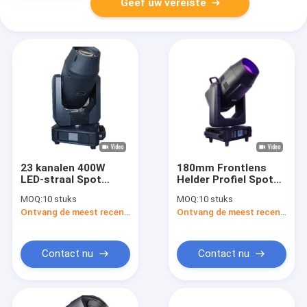
Geef uw vereiste
23 kanalen 400W
180mm Frontlens
LED-straal Spot
Helder Profiel Spot
Wash 3 in 1
Light Stofdicht 700W
MOQ:
10 stuks
MOQ:
10 stuks
Bewegende
Moving Head LED
Ontvang de meest recente Prijs
Ontvang de meest recente Prijs
hoofdrolverlichting
Light
Contact nu
Contact nu