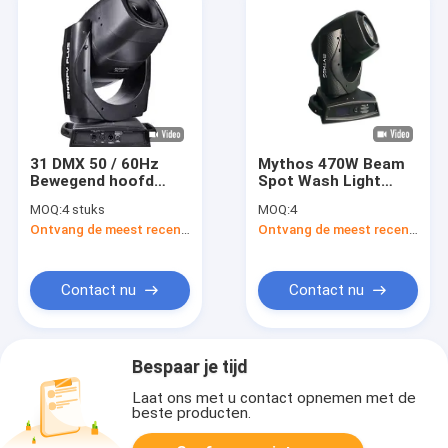
31 DMX 50 / 60Hz
Mythos 470W Beam
Bewegend hoofd
Spot Wash Light
Stage Lighting Beam
Stage Moving Head
MOQ:
4 stuks
MOQ:
4
Spot Wash CMY CTO
Beam Light 50Hz /
Ontvang de meest recente Prijs
Ontvang de meest recente Prijs
CTB Animatie
60Hz
Contact nu
Contact nu
Bespaar je tijd
Laat ons met u contact opnemen met de
beste producten.