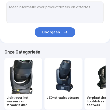
Stadium die hoofdlicht bewegen
Het Licht van de Sharpystraal
waterdicht beweegbaar koplamp
Doorgaan
Buitenverplaatsbare koplamp
LED-parverlichting
Onze Categorieën
3 in 1 bewegende koplamp
profiel spotlicht
Licht voor het
LED-straalspotswas
Verplaatsbare
wassen van
hoofdstraal-
straalvlekken
spotwas