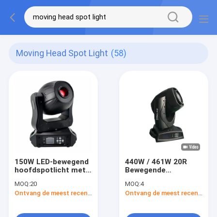
Moving Head Spot Light
(58)
150W LED-bewegend
440W / 461W 20R
hoofdspotlicht met 8
Bewegende
- 16 bit resolutie 13,5
hoofdspot licht
MOQ:
20
MOQ:
4
graden straalhoek
7800K
Ontvang de meest recente Prijs
Ontvang de meest recente Prijs
Kleurtemperatuur
LED stage waslichten