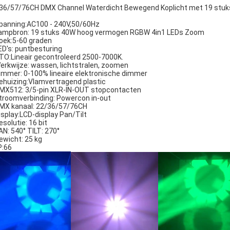
36/57/76CH DMX Channel Waterdicht Bewegend Koplicht met 19 stuk
panning:AC100 - 240V,50/60Hz
ampbron: 19 stuks 40W hoog vermogen RGBW 4in1 LEDs Zoom
oek:5-60 graden
ED's: puntbesturing
TO:Lineair gecontroleerd 2500-7000K.
erkwijze: wassen, lichtstralen, zoomen
immer: 0-100% lineaire elektronische dimmer
ehuizing:Vlamvertragend plastic
MX512: 3/5-pin XLR-IN-OUT stopcontacten
troomverbinding: Powercon in-out
MX kanaal: 22/36/57/76CH
isplay:LCD-display Pan/Tilt
esolutie: 16 bit
AN: 540° TILT: 270°
ewicht: 25 kg
P:66