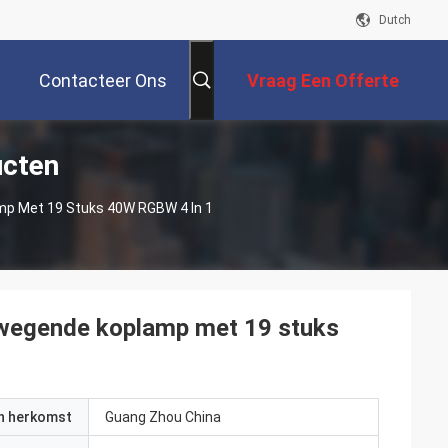
Dutch
Contacteer Ons
Vraag Een Offerte
ucten
Aan
p Met 19 Stuks 40W RGBW 4 In 1
wegende koplamp met 19 stuks
an herkomst
Guang Zhou China