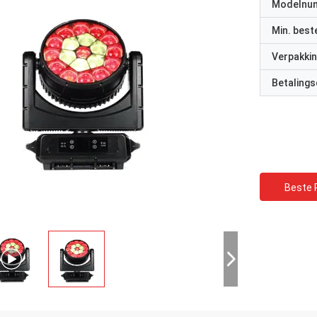
Modelnu
Min. best
Verpakkin
Betalings
Beste P