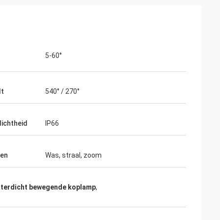
5-60°
lt
540° / 270°
ichtheid
IP66
gen
Was, straal, zoom
terdicht bewegende koplamp
,