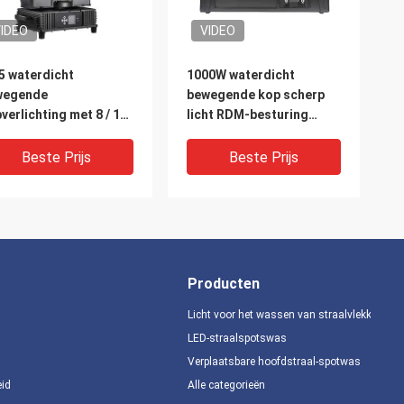
IDEO
VIDEO
5 waterdicht
1000W waterdicht
wegende
bewegende kop scherp
verlichting met 8 / 16
licht RDM-besturing
 resolutie en fijne
8/18/61CH-kanaal
stemming
Beste Prijs
Beste Prijs
Producten
Licht voor het wassen van straalvlekken
LED-straalspotswas
Verplaatsbare hoofdstraal-spotwas
IDEO
VIDEO
eid
Alle categorieën