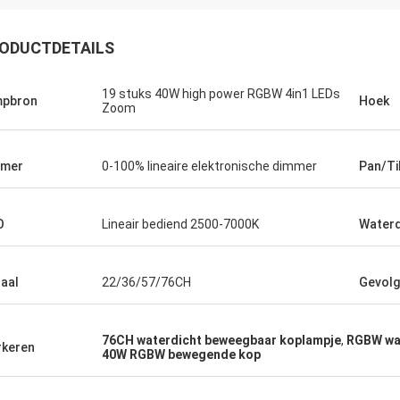
ODUCTDETAILS
19 stuks 40W high power RGBW 4in1 LEDs
mpbron
Hoek
Zoom
mmer
0-100% lineaire elektronische dimmer
Pan/Ti
O
Lineair bediend 2500-7000K
Waterd
aal
22/36/57/76CH
Gevol
76CH waterdicht beweegbaar koplampje
,
RGBW wa
keren
40W RGBW bewegende kop