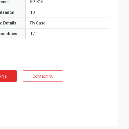
mmer
EP-K15
elaantal
10
g Details
Fly Case
condities
T/T
rijs
Contact Nu