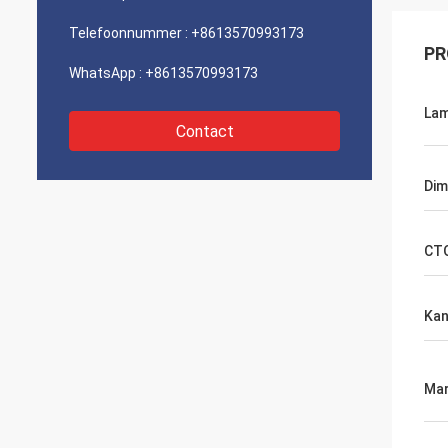
Telefoonnummer :
+8613570993173
PR
WhatsApp :
+8613570993173
La
Contact
Di
CT
Kan
Mar