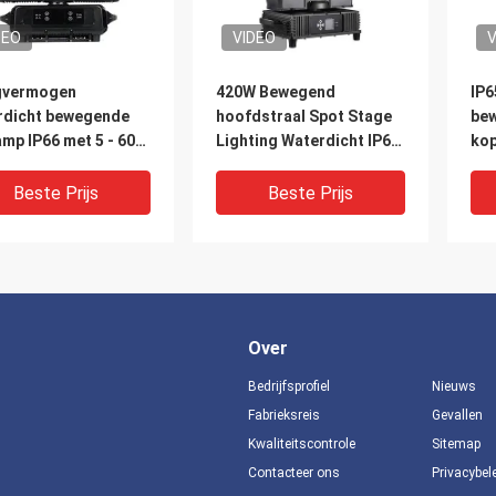
DEO
VIDEO
V
vermogen
420W Bewegend
IP6
rdicht bewegende
hoofdstraal Spot Stage
be
mp IP66 met 5 - 60
Lighting Waterdicht IP65
kop
en zoom
17 Vaste Gobos 1 Wit
bit
licht
af
Beste Prijs
Beste Prijs
Over
Bedrijfsprofiel
Nieuws
Fabrieksreis
Gevallen
Kwaliteitscontrole
Sitemap
DEO
VIDEO
V
Contacteer ons
Privacybel