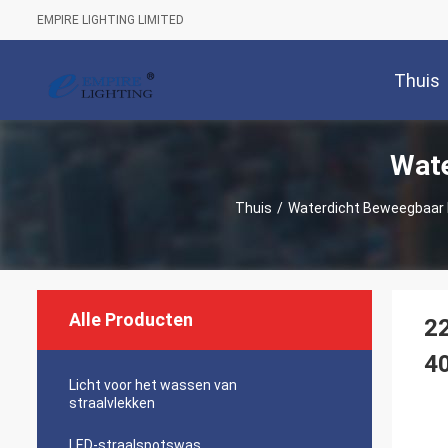
EMPIRE LIGHTING LIMITED
Thuis
Wate
Thuis
/
Waterdicht Beweegbaar
Alle Producten
2
4
Licht voor het wassen van
straalvlekken
LED-straalspotswas