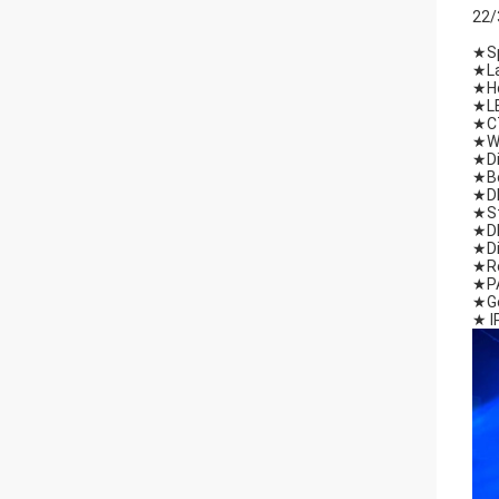
22/
★
S
★
L
★
H
★
L
★
C
★
W
★
D
★
B
★
D
★
S
★
D
★
D
★
R
★
P
★
G
★ I