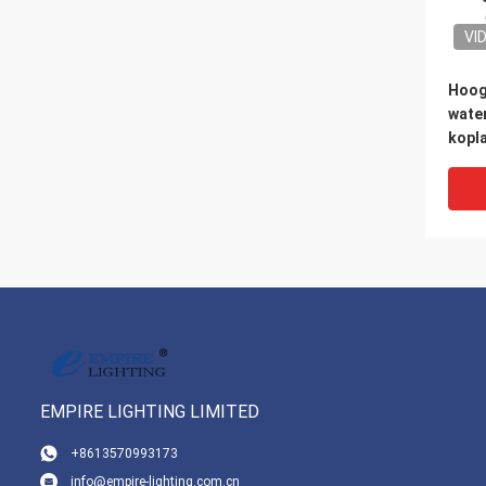
VI
Hoog
wate
kopla
grad
EMPIRE LIGHTING LIMITED
VI
+8613570993173
info@empire-lighting.com.cn