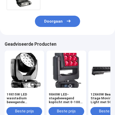
Doorgaan
Geadviseerde Producten
19X15W LED
9X40W LED-
12X40W Beam
wasstadium
stagebewegend
Stage Moving
bewegende
koplicht met 0-100%
Light met 505
hoofdlamp met DMX
lineaire dimming
SMD144
/ Master / Sound
voor soepele
Hulplichtkrale
Beste prijs
Beste prijs
Beste pri
Control en 8 deg -50
overgangen