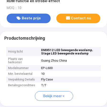
RDM-functie en strobe-effect
MOQ：10
Beste prijs
Contact nu
Productomschrijving
,
DMX512 LED bewegende waslamp
Hoog licht
Stage LED bewegende waslamp
Plaats van
Guang Zhou China
herkomst
Modelnummer
EP-L600
Min. bestelaantal
10
Verpakking Details
Fly Case
Betalingscondities
T/T
Bekijk meer