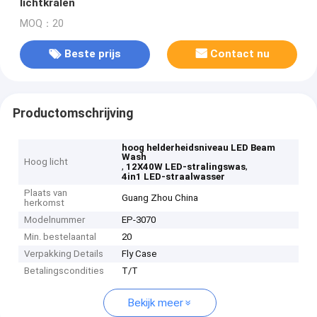
lichtkralen
MOQ：20
Beste prijs
Contact nu
Productomschrijving
hoog helderheidsniveau LED Beam
Wash
Hoog licht
,
,
12X40W LED-stralingswas
4in1 LED-straalwasser
Plaats van
Guang Zhou China
herkomst
Modelnummer
EP-3070
Min. bestelaantal
20
Verpakking Details
Fly Case
Betalingscondities
T/T
Bekijk meer