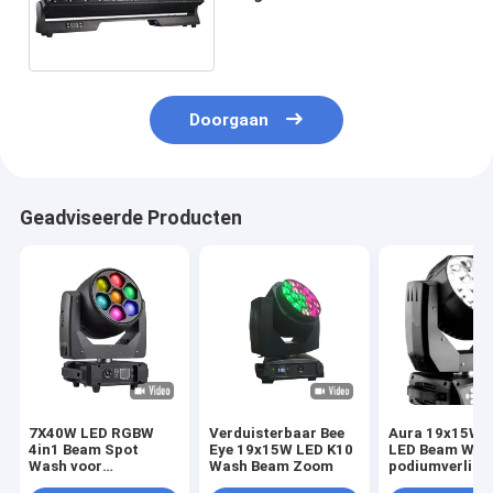
lichtkralen
Doorgaan
Geadviseerde Producten
7X40W LED RGBW
Verduisterbaar Bee
Aura 19x15W 
4in1 Beam Spot
Eye 19x15W LED K10
LED Beam Was
Wash voor
Wash Beam Zoom
podiumverlich
dynamische