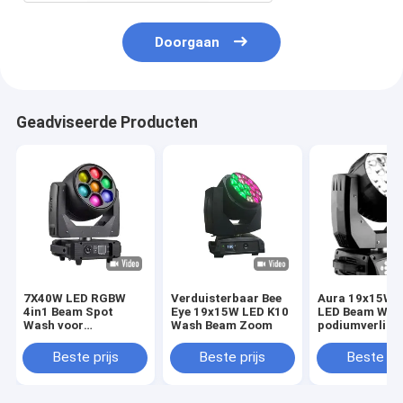
Doorgaan
Geadviseerde Producten
7X40W LED RGBW
Verduisterbaar Bee
Aura 19x15W 
4in1 Beam Spot
Eye 19x15W LED K10
LED Beam Was
Wash voor
Wash Beam Zoom
podiumverlich
dynamische
verlichtingseffecten
Beste prijs
Beste prijs
Beste pri