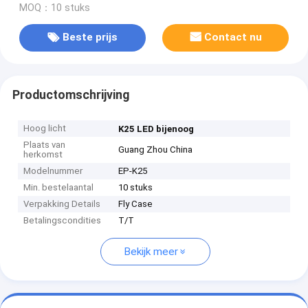
MOQ：10 stuks
Beste prijs
Contact nu
Productomschrijving
Hoog licht
K25 LED bijenoog
Plaats van
Guang Zhou China
herkomst
Modelnummer
EP-K25
Min. bestelaantal
10 stuks
Verpakking Details
Fly Case
Betalingscondities
T/T
Bekijk meer