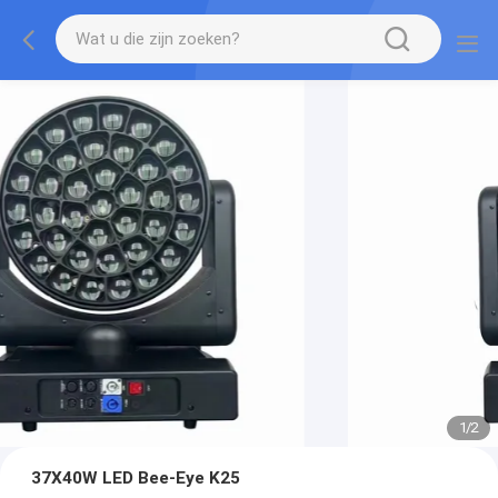
1
/
2
37X40W LED Bee-Eye K25